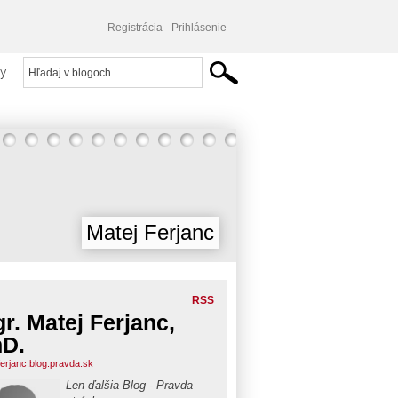
Registrácia
Prihlásenie
y
Matej Ferjanc
RSS
r. Matej Ferjanc,
D.
ferjanc.blog.pravda.sk
Len ďalšia Blog - Pravda