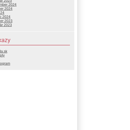
uár 2025
mber 2024
ber 2024
024
c 2024
ber 2023
uár 2023
kazy
da.sk
pty
rogram