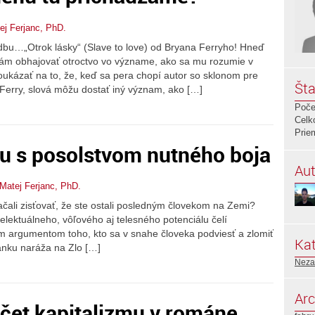
ej Ferjanc, PhD.
dbu…„Otrok lásky“ (Slave to love) od Bryana Ferryho! Hneď
lám obhajovať otroctvo vo význame, ako sa mu rozumie v
kázať na to, že, keď sa pera chopí autor so sklonom pre
Šta
 Ferry, slová môžu dostať iný význam, ako […]
Poče
Celk
Prie
u s posolstvom nutného boja
Aut
 Matej Ferjanc, PhD.
ačali zisťovať, že ste ostali posledným človekom na Zemi?
lektuálneho, vôľového aj telesného potenciálu čelí
 argumentom toho, kto sa v snahe človeka podviesť a zlomiť
Kat
ánku naráža na Zlo […]
Neza
Arc
účet kapitalizmu v románe