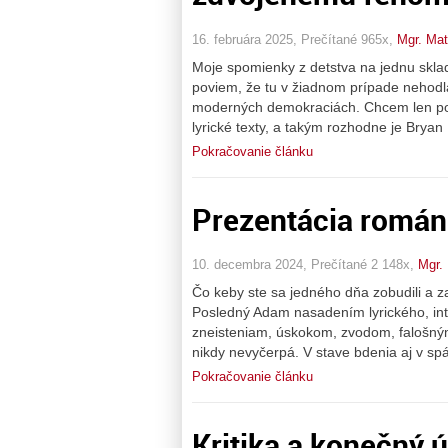
16. februára 2025, Prečítané 965x,
Mgr. Mat
Moje spomienky z detstva na jednu skla
poviem, že tu v žiadnom prípade nehod
moderných demokraciách. Chcem len pou
lyrické texty, a takým rozhodne je Bryan
Pokračovanie článku
Prezentácia román
10. decembra 2024, Prečítané 2 148x,
Mgr.
Čo keby ste sa jedného dňa zobudili a z
Posledný Adam nasadením lyrického, inte
zneisteniam, úskokom, zvodom, falošným
nikdy nevyčerpá. V stave bdenia aj v sp
Pokračovanie článku
Kritika a konečný 