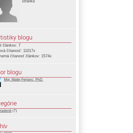
stránka
tistiky blogu
t článkov: 7
ová čítanosť: 11017x
merná čítanosť článkov: 1574x
or blogu
Mgr. Matej Ferjanc, PhD.
egórie
radené
(7)
hív