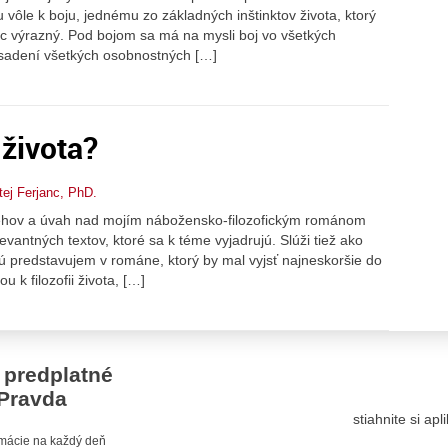
ôle k boju, jednému zo základných inštinktov života, ktorý
c výrazný. Pod bojom sa má na mysli boj vo všetkých
asadení všetkých osobnostných […]
 života?
tej Ferjanc, PhD.
ehov a úvah nad mojím nábožensko-filozofickým románom
vantných textov, ktoré sa k téme vyjadrujú. Slúži tiež ako
torú predstavujem v románe, ktorý by mal vyjsť najneskoršie do
ou k filozofii života, […]
 predplatné
Pravda
stiahnite si ap
ormácie na každý deň