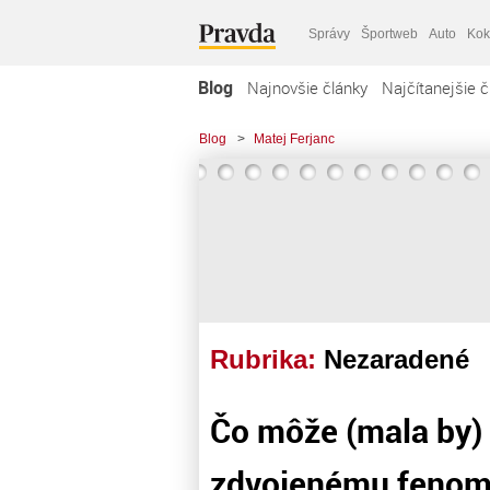
Správy
Športweb
Auto
Kok
Blog
Najnovšie články
Najčítanejšie č
Blog
>
Matej Ferjanc
Rubrika:
Nezaradené
Čo môže (mala by)
zdvojenému fenom