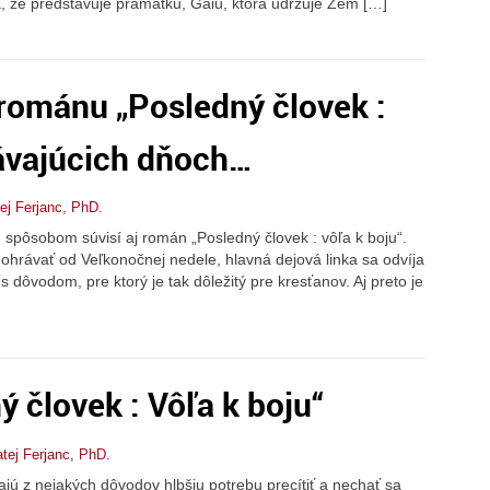
 že predstavuje pramatku, Gaiu, ktorá udržuje Zem […]
 románu „Posledný človek :
távajúcich dňoch…
ej Ferjanc, PhD.
m spôsobom súvisí aj román „Posledný človek : vôľa k boju“.
ohrávať od Veľkonočnej nedele, hlavná dejová linka sa odvíja
 dôvodom, pre ktorý je tak dôležitý pre kresťanov. Aj preto je
]
 človek : Vôľa k boju“
tej Ferjanc, PhD.
ajú z nejakých dôvodov hlbšiu potrebu precítiť a nechať sa