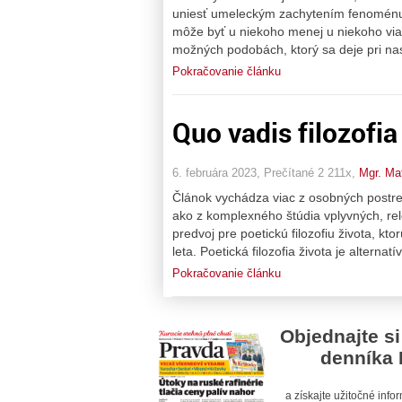
uniesť umeleckým zachytením fenoménu v
môže byť u niekoho menej u niekoho via
možných podobách, ktorý sa deje pri n
Pokračovanie článku
Quo vadis filozofia
6. februára 2023, Prečítané 2 211x,
Mgr. Ma
Článok vychádza viac z osobných postr
ako z komplexného štúdia vplyvných, rele
predvoj pre poetickú filozofiu života, k
leta. Poetická filozofia života je alternatív
Pokračovanie článku
Objednajte si
denníka 
a získajte užitočné inf