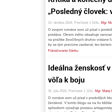
„Posledný človek: 
14. októbra 2024, Prečítané 1 624x,
Mgr. Ma
O svojom románe som už písal v predošl
predáva. Okrem iného obsahuje varovan
na prežitie živočíšnych druhov vrátane ľ
by sa tým precízne zaoberal, len beriem 
Pokračovanie článku
Ideálna ženskosť v
vôľa k boju
30. júla 2024, Prečítané 1 115x,
Mgr. Matej 
O románe som už písal v predošlých blo
ženskosť. V tomto blogu sa na ňu bližšie
spôsobom vyvažuje postavu antagonisty