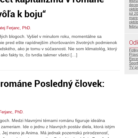
febr
dece
októ
vôľa k boju“
júl 2
mare
októ
febr
tej Ferjanc, PhD.
ých blogoch. Vyšiel v minulom roku, momentálne sa
Od
ie pred ešte rapídnejším zhoršovaním životných podmienok
udského, ako je tomu v súčasnosti. Nie som klimatológ, ktorý
Fotky
ako fakty to, čo tvrdia takmer všetci […]
Prav
Rece
Šport
TV p
 románe Posledný človek:
Ferjanc, PhD.
goch. Medzi hlavnými témami románu figuruje ideálna
 zameriam. Ide o jednu z hlavných postáv diela, ktorá istým
. Jej meno je Anima. Má jednak pozemskú prirodzenosť,