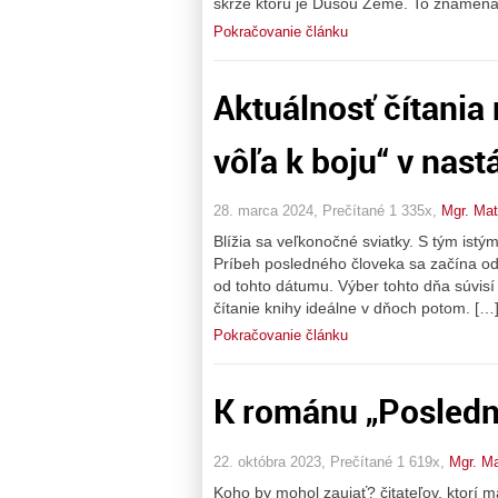
skrze ktorú je Dušou Zeme. To znamená,
Pokračovanie článku
Aktuálnosť čítania
vôľa k boju“ v nas
28. marca 2024, Prečítané 1 335x,
Mgr. Mat
Blížia sa veľkonočné sviatky. S tým istý
Príbeh posledného človeka sa začína od
od tohto dátumu. Výber tohto dňa súvisí s
čítanie knihy ideálne v dňoch potom. […
Pokračovanie článku
K románu „Posledný
22. októbra 2023, Prečítané 1 619x,
Mgr. Ma
Koho by mohol zaujať? čitateľov, ktorí m