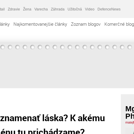
tail
Zdravie
Žena
Varecha
Záhrada
Užitočná
Video
DefenceNews
lánky
Najkomentovanejšie články
Zoznam blogov
Komerčné blog
Mg
 znamenať láska? K akému
Ph
matej
énu tu prichádzame?